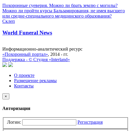
Похоронные суеверия. Можно ли брать землю с могилы?
Можно ли пройти курсы Бальзамирования, не имея высшего
или средне-специального медицинского образования?
Склеп
World Funeral News
Информационно-аналитический ресурс
«Похоронный портал»
, 2014 - гг.
Поддержка -
©
Cтудия «Interland»
О проекте
Размещение рекламы
Контакты
×
Авторизация
Логин:
Регистрация