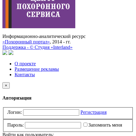
Информационно-аналитический ресурс
«Похоронный портал»
, 2014 - гг.
Поддержка -
©
Cтудия «Interland»
О проекте
Размещение рекламы
Контакты
×
Авторизация
Логин:
Регистрация
Пароль:
Запомнить меня
Войти как пользователь: