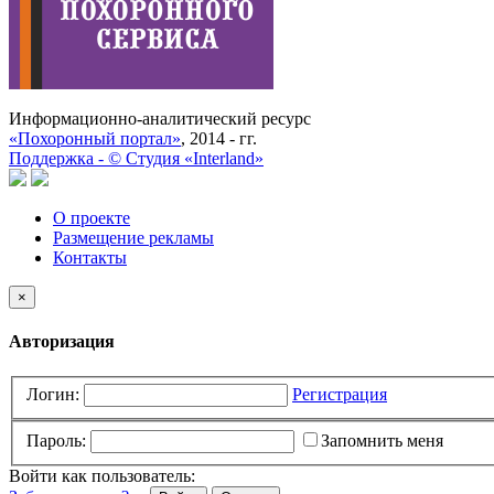
Информационно-аналитический ресурс
«Похоронный портал»
, 2014 - гг.
Поддержка -
©
Cтудия «Interland»
О проекте
Размещение рекламы
Контакты
×
Авторизация
Логин:
Регистрация
Пароль:
Запомнить меня
Войти как пользователь: