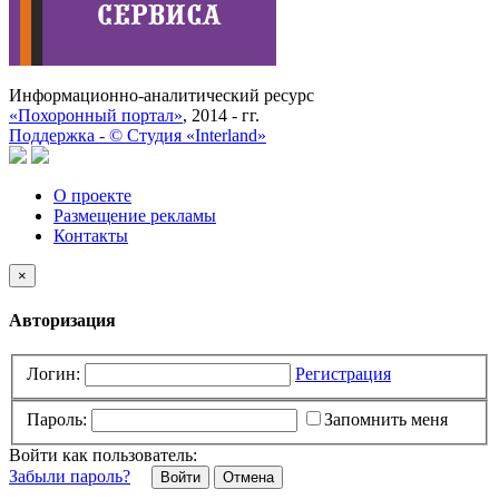
Информационно-аналитический ресурс
«Похоронный портал»
, 2014 - гг.
Поддержка -
©
Cтудия «Interland»
О проекте
Размещение рекламы
Контакты
×
Авторизация
Логин:
Регистрация
Пароль:
Запомнить меня
Войти как пользователь:
Забыли пароль?
Отмена