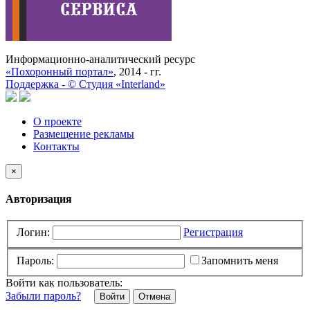
Информационно-аналитический ресурс
«Похоронный портал»
, 2014 - гг.
Поддержка -
©
Cтудия «Interland»
О проекте
Размещение рекламы
Контакты
×
Авторизация
Логин:
Регистрация
Пароль:
Запомнить меня
Войти как пользователь:
Забыли пароль?
Отмена