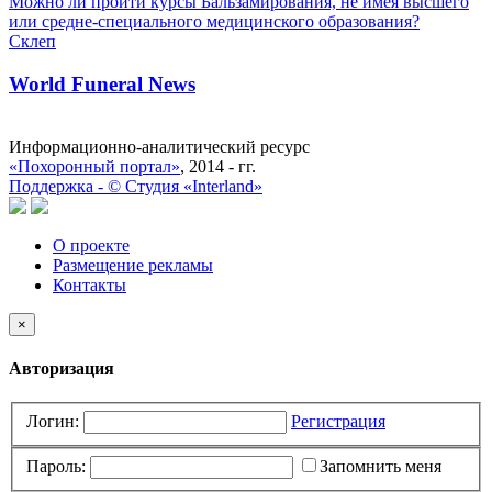
Можно ли пройти курсы Бальзамирования, не имея высшего
или средне-специального медицинского образования?
Склеп
World Funeral News
Информационно-аналитический ресурс
«Похоронный портал»
, 2014 - гг.
Поддержка -
©
Cтудия «Interland»
О проекте
Размещение рекламы
Контакты
×
Авторизация
Логин:
Регистрация
Пароль:
Запомнить меня