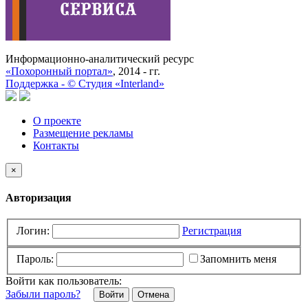
Информационно-аналитический ресурс
«Похоронный портал»
, 2014 - гг.
Поддержка -
©
Cтудия «Interland»
О проекте
Размещение рекламы
Контакты
×
Авторизация
Логин:
Регистрация
Пароль:
Запомнить меня
Войти как пользователь:
Забыли пароль?
Отмена