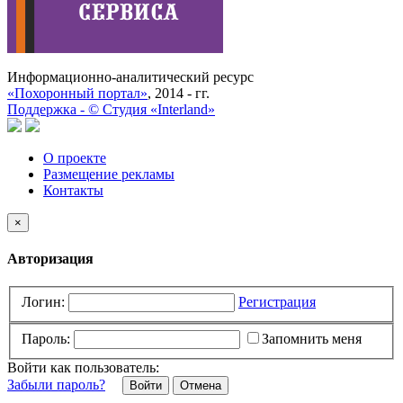
Информационно-аналитический ресурс
«Похоронный портал»
, 2014 - гг.
Поддержка -
©
Cтудия «Interland»
О проекте
Размещение рекламы
Контакты
×
Авторизация
Логин:
Регистрация
Пароль:
Запомнить меня
Войти как пользователь:
Забыли пароль?
Отмена