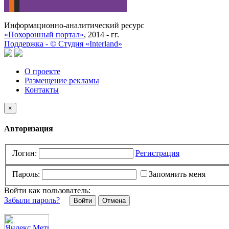
Информационно-аналитический ресурс
«Похоронный портал»
, 2014 - гг.
Поддержка -
©
Cтудия «Interland»
О проекте
Размещение рекламы
Контакты
×
Авторизация
Логин:
Регистрация
Пароль:
Запомнить меня
Войти как пользователь:
Забыли пароль?
Отмена