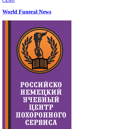
Склеп
World Funeral News