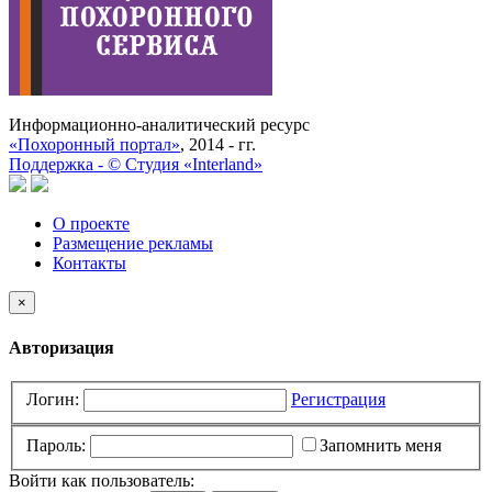
Информационно-аналитический ресурс
«Похоронный портал»
, 2014 - гг.
Поддержка -
©
Cтудия «Interland»
О проекте
Размещение рекламы
Контакты
×
Авторизация
Логин:
Регистрация
Пароль:
Запомнить меня
Войти как пользователь: