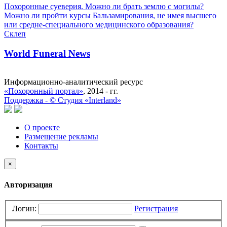
Похоронные суеверия. Можно ли брать землю с могилы?
Можно ли пройти курсы Бальзамирования, не имея высшего
или средне-специального медицинского образования?
Склеп
World Funeral News
Информационно-аналитический ресурс
«Похоронный портал»
, 2014 - гг.
Поддержка -
©
Cтудия «Interland»
О проекте
Размещение рекламы
Контакты
×
Авторизация
Логин:
Регистрация